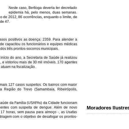
Neste caso, Bertioga deveria ter decretado
epidemia há, pelo menos, duas semanas.
o de 2012, 86 ocorrências, enquanto o limite, de
de 47.
sos positivos as doença: 2359. Para atender a
e capacitou os funcionários e equipes médicas
os três prontos-socorros municipais.
início do ano, a Secretaria de Saúde já realizou
, e vistoriou mais de 30 mil imóveis. 170 agentes
atuam na fiscalização.
mais 127 casos suspeitos. Os bairros com maior
a Região do Trevo (Samambaia, Ribeirópolis,
e Saúde da Família (USAFAs) da Cidade funcionam
Moradores Ilustre
ientes com suspeita de dengue. Além de novo
 17 horas, sem pausa para almoço -, as Usafas
triagem com o objetivo de desafogar os prontos-