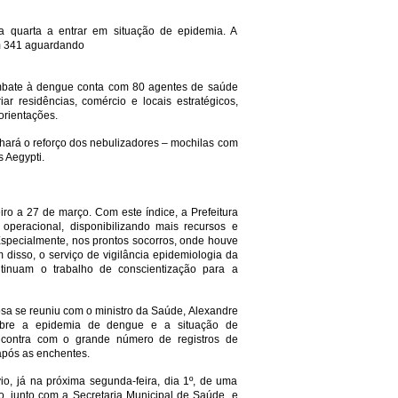
 quarta a entrar em situação de epidemia. A
ém 341 aguardando
mbate à dengue conta com 80 agentes de saúde
ar residências, comércio e locais estratégicos,
orientações.
nhará o reforço dos nebulizadores – mochilas com
 Aegypti.
ro a 27 de março. Com este índice, a Prefeitura
operacional, disponibilizando mais recursos e
Especialmente, nos prontos socorros, onde houve
disso, o serviço de vigilância epidemiologia da
ntinuam o trabalho de conscientização para a
Rosa se reuniu com o ministro da Saúde, Alexandre
sobre a epidemia de dengue e a situação de
ncontra com o grande número de registros de
 após as enchentes.
io, já na próxima segunda-feira, dia 1º, de uma
ão, junto com a Secretaria Municipal de Saúde, e