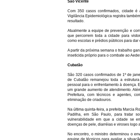
São Vicente
Com 350 casos confirmados, cidade é a
Vigilância Epidemiológica registra tamb
resultado.
Atualmente a equipe de prevenção e co
que percorrem toda a cidade para vistori
como escolas e prédios públicos para dar 
A partir da próxima semana o trabalho ga
inseticida próprio para o combate ao Aedes
Cubatão
São 320 casos confirmados de 1º de janei
de Cubatão remanejou toda a estrutura 
pessoal para o enfrentamento à doença. 
um grande aumento de atendimento. Além 
Prefeitura, com técnicos e agentes, co
eliminação de criadouros.
Na última quinta-feira, a prefeita Marcia 
Padilha, em São Paulo, para tratar 
vulnerabilidade em que a cidade se e
doenças de pele, diarréias e viroses logo
No encontro, o ministro determinou o env
equipe de técnicos para avaliar a situaç