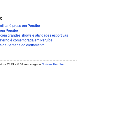
e:
militar é preso em Peruíbe
 em Peruíbe
com grandes shows e atividades esportivas
aterno é comemorada em Peruíbe
pa da Semana do Aleitamento
bril de 2013 a 0:51 na categoria
Notícias Peruíbe
.