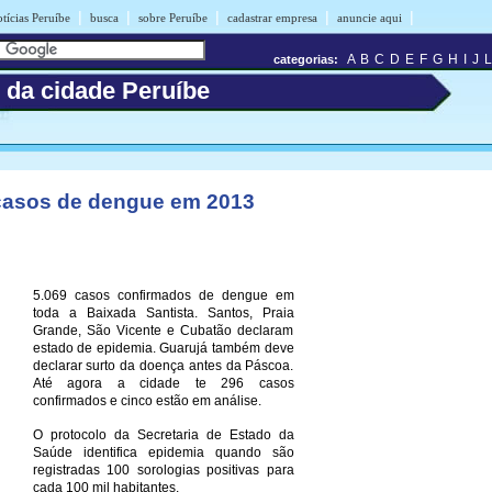
|
|
|
|
|
tícias Peruíbe
busca
sobre Peruíbe
cadastrar empresa
anuncie aqui
A
B
C
D
E
F
G
H
I
J
L
categorias:
s da cidade Peruíbe
 casos de dengue em 2013
5.069 casos confirmados de dengue em
toda a Baixada Santista. Santos, Praia
Grande, São Vicente e Cubatão declaram
estado de epidemia. Guarujá também deve
declarar surto da doença antes da Páscoa.
Até agora a cidade te 296 casos
confirmados e cinco estão em análise.
O protocolo da Secretaria de Estado da
Saúde identifica epidemia quando são
registradas 100 sorologias positivas para
cada 100 mil habitantes.