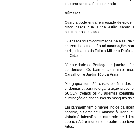
elaborar um relatório detalhado.
Números
Guarujá pode entrar em estado de epidemi
cinco casos que ainda estão sendo 
confirmados na Cidade.
128 casos foram confirmados pela saúde n
de Peruíbe, ainda não há informações sobr
abril, soldados da Polícia Militar e Prefe
na Cidade.
Já na cidade de Bertioga, de janeiro até
de dengue. Os bairros com maior incid
Carvalho II e Jardim Rio da Praia.
Mongaguá tem 24 casos confirmados n
endemias e, para reforçar a ação prevent
SUCEN, treinou os 48 agentes comunitár
eliminação de criadouros do mosquito da 
Em Itanhaém tem o menor índice da doen
positivo, o Setor de Combate à Dengue 
vistoria é intensificada num raio de 1 
doença. Até o momento, o bairro que teve
Artes.