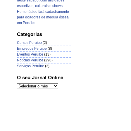
neste sábado, com atividades
esportivas, culturais e shows
Hemonúcleo fará cadastramento
para doadores de medula óssea
em Peruíbe
Categorias
Cursos Peruíbe
(2)
Empregos Peruíbe
(8)
Eventos Peruíbe
(13)
Notícias Peruíbe
(298)
Serviços Peruíbe
(2)
O seu Jornal Online