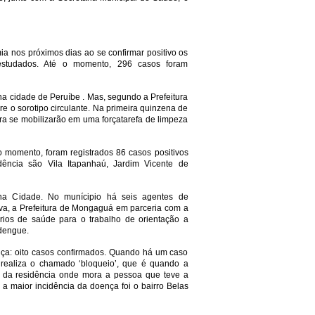
a nos próximos dias ao se confirmar positivo os
estudados. Até o momento, 296 casos foram
a cidade de Peruíbe . Mas, segundo a Prefeitura
e o sorotipo circulante. Na primeira quinzena de
itura se mobilizarão em uma forçatarefa de limpeza
 o momento, foram registrados 86 casos positivos
ência são Vila Itapanhaú, Jardim Vicente de
a Cidade. No munícipio há seis agentes de
iva, a Prefeitura de Mongaguá em parceria com a
ios de saúde para o trabalho de orientação a
dengue.
ça: oito casos confirmados. Quando há um caso
realiza o chamado ‘bloqueio’, que é quando a
km da residência onde mora a pessoa que teve a
 a maior incidência da doença foi o bairro Belas