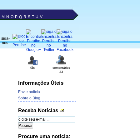
M
N
O
P
Q
R
S
T
U
V
siga-
nos:
fãs
comentários
23
Informações Úteis
Envie notícia
Sobre o Blog
Receba Notícias
Procure uma notícia: