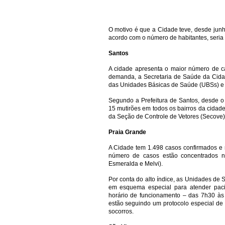
O motivo é que a Cidade teve, desde junh
acordo com o número de habitantes, seria 
Santos
A cidade apresenta o maior número de ca
demanda, a Secretaria de Saúde da Cidad
das Unidades Básicas de Saúde (UBSs) e d
Segundo a Prefeitura de Santos, desde o 
15 mutirões em todos os bairros da cidade
da Seção de Controle de Vetores (Secove) 
Praia Grande
A Cidade tem 1.498 casos confirmados e 
número de casos estão concentrados n
Esmeralda e Melvi).
Por conta do alto índice, as Unidades d
em esquema especial para atender pac
horário de funcionamento – das 7h30 às
estão seguindo um protocolo especial de 
socorros.