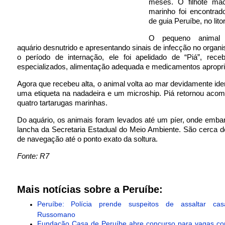
meses. O filhote ma
marinho foi encontrad
de guia Peruíbe, no litor
O pequeno animal
aquário desnutrido e apresentando sinais de infecção no organ
o período de internação, ele foi apelidado de “Piá”, rece
especializados, alimentação adequada e medicamentos apropr
Agora que recebeu alta, o animal volta ao mar devidamente ide
uma etiqueta na nadadeira e um microship. Piá retornou aco
quatro tartarugas marinhas.
Do aquário, os animais foram levados até um píer, onde emb
lancha da Secretaria Estadual do Meio Ambiente. São cerca 
de navegação até o ponto exato da soltura.
Fonte: R7
Mais notícias sobre a Peruíbe:
Peruíbe: Polícia prende suspeitos de assaltar ca
Russomano
Fundação Casa de Peruíbe abre concurso para vagas co