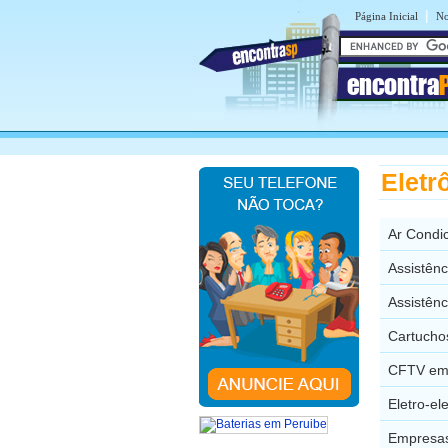
|
Página Inicial
No
encontra
Eletr
Ar Condi
Assistênc
Assistên
Cartucho
CFTV em 
Eletro-el
Empresas